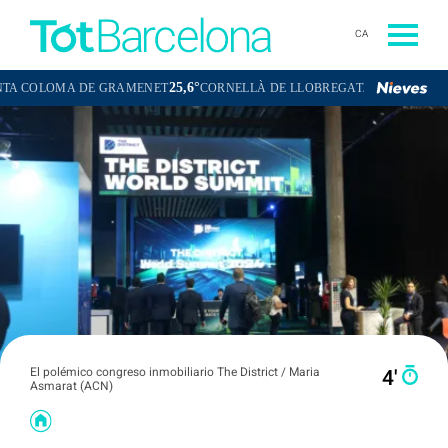
CA
25,6°
24,5°
OMA DE GRAMENET
CORNELLÀ DE LLOBREGAT
SANT BOI DE LL
El polémico congreso inmobiliario The District / Maria
4′
Asmarat (ACN)