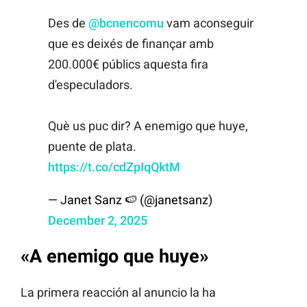
Des de
@bcnencomu
vam aconseguir
que es deixés de finançar amb
200.000€ públics aquesta fira
d'especuladors.
Què us puc dir? A enemigo que huye,
puente de plata.
https://t.co/cdZpIqQktM
— Janet Sanz 🍉 (@janetsanz)
December 2, 2025
«A enemigo que huye»
La primera reacción al anuncio la ha