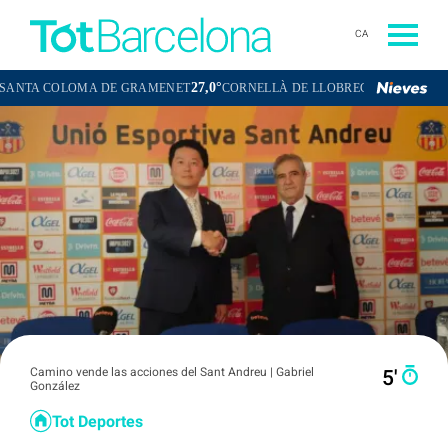
CA
27,0°
26,0°
OLOMA DE GRAMENET
CORNELLÀ DE LLOBREGAT
SANT BOI DE 
Camino vende las acciones del Sant Andreu | Gabriel
5′
González
Tot Deportes