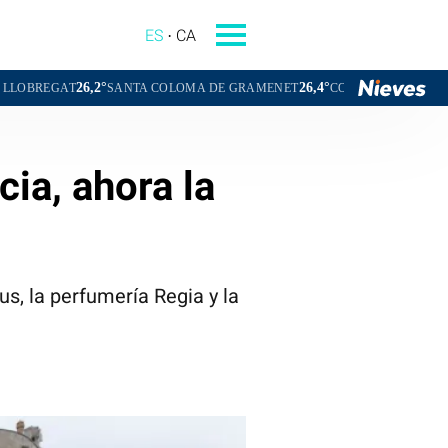
ES
CA
°
26,4°
26,0°
SANTA COLOMA DE GRAMENET
CORNELLÀ DE LLOBREGAT
SANT
ia, ahora la
us, la perfumería Regia y la