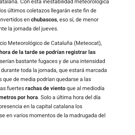
catalana. Con esta inestabilidad meteorológica
os últimos coletazos llegarán este fin de
onvertidos en
chubascos
, eso sí, de menor
nte la jornada del jueves.
icio Meteorológico de Cataluña (Meteocat),
hora de la tarde se podrían registrar las
 serían bastante fugaces y de una intensidad
a durante toda la jornada, que estará marcada
 que de media podrían quedarse a las
las fuertes
rachas
de
viento
que al mediodía
ómetros por hora
. Solo a última hora del día
presencia en la capital catalana los
rse en varios momentos de la madrugada del