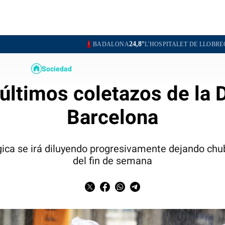
24,8°
25,5°
BADALONA
L'HOSPITALET DE LLOBREGAT
SANTA
Sociedad
últimos coletazos de la 
Barcelona
gica se irá diluyendo progresivamente dejando ch
del fin de semana