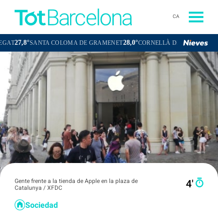
CA
28,0°
27,5°
SANTA COLOMA DE GRAMENET
CORNELLÀ DE LLOBREGAT
SANT
Gente frente a la tienda de Apple en la plaza de
4′
Catalunya / XFDC
Sociedad