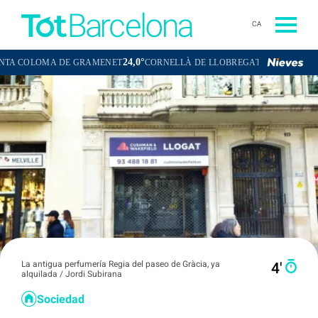
CA
24,0°
23,1°
OMA DE GRAMENET
CORNELLÀ DE LLOBREGAT
SANT BOI DE LL
La antigua perfumería Regia del paseo de Gràcia, ya
4′
alquilada / Jordi Subirana
Sociedad