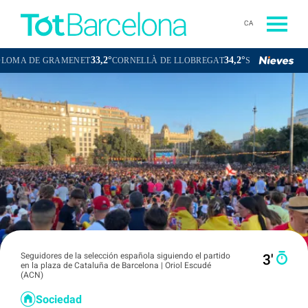
CA
33,2°
34,2°
DE GRAMENET
CORNELLÀ DE LLOBREGAT
SANT BOI DE LLOBRE
Seguidores de la selección española siguiendo el partido
3′
en la plaza de Cataluña de Barcelona | Oriol Escudé
(ACN)
Sociedad