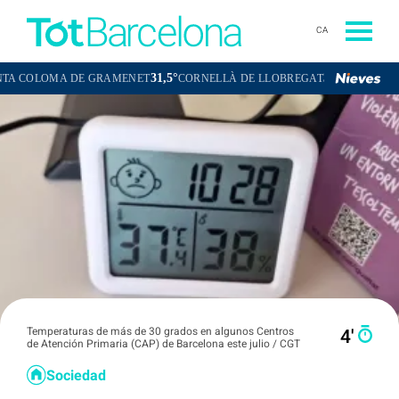
CA
31,5°
31,9°
LOMA DE GRAMENET
CORNELLÀ DE LLOBREGAT
SANT BOI DE L
Temperaturas de más de 30 grados en algunos Centros
4′
de Atención Primaria (CAP) de Barcelona este julio / CGT
Sociedad