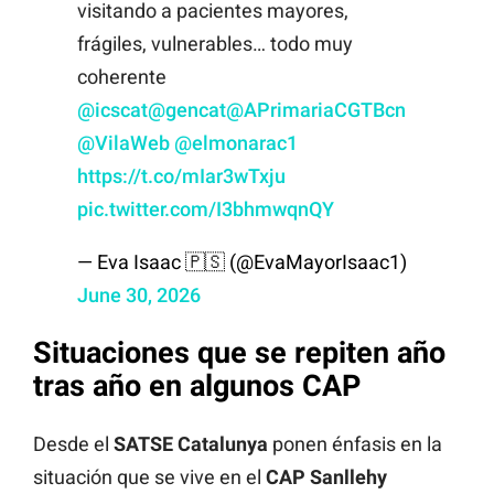
visitando a pacientes mayores,
frágiles, vulnerables… todo muy
coherente
@icscat
@gencat
@APrimariaCGTBcn
@VilaWeb
@elmonarac1
https://t.co/mIar3wTxju
pic.twitter.com/I3bhmwqnQY
— Eva Isaac 🇵🇸 (@EvaMayorIsaac1)
June 30, 2026
Situaciones que se repiten año
tras año en algunos CAP
Desde el
SATSE
Catalunya
ponen énfasis en la
situación que se vive en el
CAP
Sanllehy