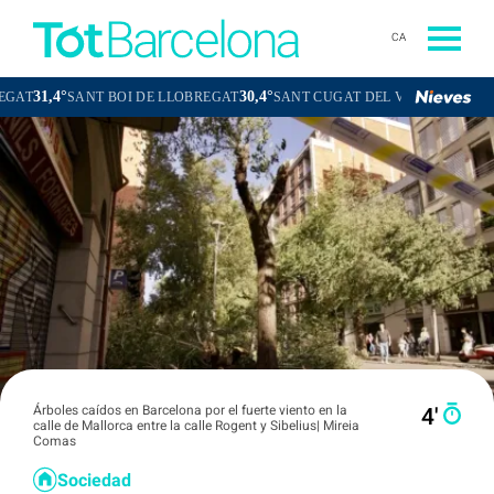
CA
°
30,4°
32,1°
SANT BOI DE LLOBREGAT
SANT CUGAT DEL VALLÈS
ESPLUGUES
Árboles caídos en Barcelona por el fuerte viento en la
4′
calle de Mallorca entre la calle Rogent y Sibelius| Mireia
Comas
Sociedad