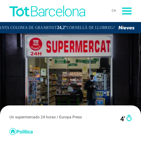
CA
24,2°
23,4°
LOMA DE GRAMENET
CORNELLÀ DE LLOBREGAT
SANT BOI DE L
Un supermercado 24 horas / Europa Press
4′
Política