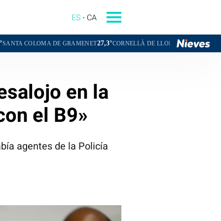
ES
CA
27,3°
26,3°
A DE GRAMENET
CORNELLÀ DE LLOBREGAT
SANT BOI DE LLOB
esalojo en la
con el B9»
bía agentes de la Policía