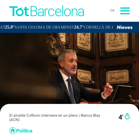
CA
24,7°
23,7°
SANTA COLOMA DE GRAMENET
CORNELLÀ DE LLOBREGAT
SANT
El alcalde Collboni interviene en un pleno | Blanca Blay
4′
(ACN)
Política