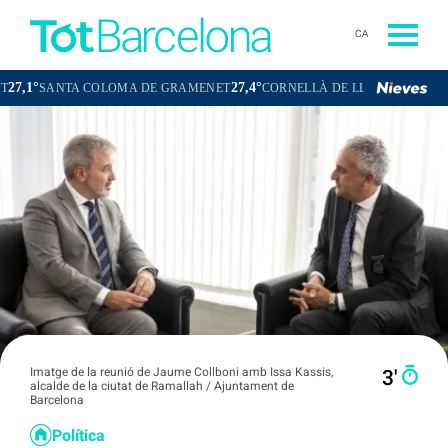
CA
°
27,4°
26,4°
SANTA COLOMA DE GRAMENET
CORNELLÀ DE LLOBREGAT
SANT
Imatge de la reunió de Jaume Collboni amb Issa Kassis,
3′
alcalde de la ciutat de Ramallah / Ajuntament de
Barcelona
Política