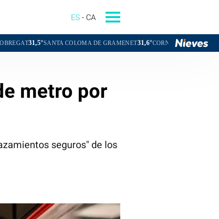
ES
CA
31,6°
31,8°
SANTA COLOMA DE GRAMENET
CORNELLÀ DE LLOBREGAT
SANT
de metro por
lazamientos seguros" de los