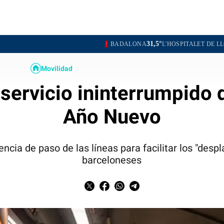
31,5°
31,5°
BADALONA
L'HOSPITALET DE LLOBREGAT
Movilidad
 servicio ininterrumpido 
Año Nuevo
ncia de paso de las líneas para facilitar los "desp
barceloneses