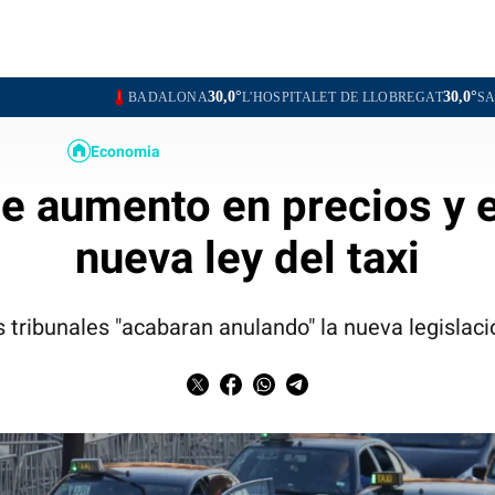
30,0°
30,0°
BADALONA
L'HOSPITALET DE LLOBREGAT
SANTA COLOMA D
Economia
e aumento en precios y 
nueva ley del taxi
s tribunales "acabaran anulando" la nueva legislac