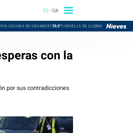
ES
CA
30,0°
30,4°
E GRAMENET
CORNELLÀ DE LLOBREGAT
SANT BOI DE LLOBREG
esperas con la
ión por sus contradicciones