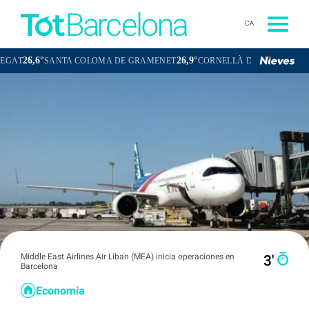
CA
°
26,9°
26,5°
SANTA COLOMA DE GRAMENET
CORNELLÀ DE LLOBREGAT
SAN
Middle East Airlines Air Liban (MEA) inicia operaciones en
3′
Barcelona
Economia