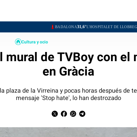
31,6°
31,3°
BADALONA
L'HOSPITALET DE LLOBREGAT
SANTA 
Cultura y ocio
l mural de TVBoy con el
en Gràcia
n la plaza de la Virreina y pocas horas después de te
mensaje 'Stop hate', lo han destrozado