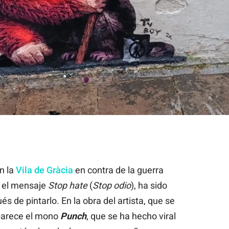
nch' vandalizado en la Vila de Gràcia / Jordi Subirana
n la
Vila de Gràcia
en contra de la guerra
on el mensaje
Stop hate
(
Stop odio
), ha sido
 de pintarlo. En la obra del artista, que se
parece el mono
Punch
, que se ha hecho viral