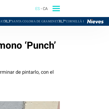
ES
CA
31,7°
31,8°
COLOMA DE GRAMENET
CORNELLÀ DE LLOBREGAT
SANT BOI DE
 mono ‘Punch’
rminar de pintarlo, con el