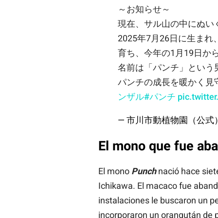
～お知らせ～
現在、サル山の中にぬい
2025年7月26日に生
育ち、今年の1月19日か
名前は「パンチ」という
パンチの成長を暖かく見
ンザル
#パンチ
pic.twitt
— 市川市動植物園（公式） (@
El mono que fue ab
El mono
Punch
nació hace siet
Ichikawa. El macaco fue aband
instalaciones le buscaron un pel
incorporaron un orangután de 