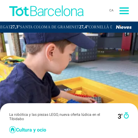
CA
7,3°
27,4°
26,8°
SANTA COLOMA DE GRAMENET
CORNELLÀ DE LLOBREGAT
La robótica y las piezas LEGO, nueva oferta lúdica en el
3′
Tibidabo
Cultura y ocio