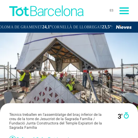
ES
24,1°
23,5°
 GRAMENET
CORNELLÀ DE LLOBREGAT
SANT BOI DE LLOBREGA
Tècnics treballen en l'assemblatge del braç inferior de la
3′
creu de la torre de Jesucrist de la Sagrada Família /
Fundació Junta Constructora del Temple Expiatori de la
Sagrada Família